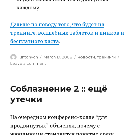
каждому.
Дальше по поводу того, что будет на
тренинге, волшебных таблеток и пинков и
бесплатного каста
.
Author
untonych
Posted
March 19, 2008
Categories
новости
,
тренинги
on
Leave a comment
on
Как
не
попасть
Соблазнение 2 :: ещё
на
тренинг
утечки
Энергетика
Соблазнения
На очередном конференс-колле “для
продвинутых” объяснял, почему с
женщинами становится понятно сразу.