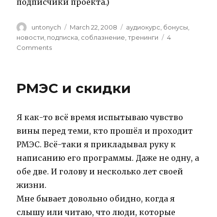
подписчики проекта.)
Author
untonych
Posted
March 22, 2008
Categories
аудиокурс
,
бонусы
,
on
новости
,
подписка
,
соблазнение
,
тренинги
4
Comments
on
Unseduction
::
успешные
РМЭС и скидки
соблазнители
и
бизнес
Я как-то всё время испытываю чувство
вины перед теми, кто прошёл и проходит
РМЭС. Всё-таки я прикладывал руку к
написанию его программы. Даже не одну, а
обе две. И голову и несколько лет своей
жизни.
Мне бывает довольно обидно, когда я
слышу или читаю, что люди, которые