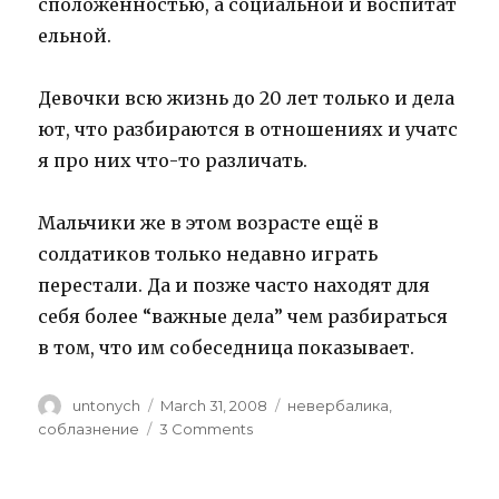
сположенностью, а социальной и воспитат
ельной.
Девочки всю жизнь до 20 лет только и дела
ют, что разбираются в отношениях и учатс
я про них что-то различать.
Мальчики же в этом возрасте ещё в
солдатиков только недавно играть
перестали. Да и позже часто находят для
себя более “важные дела” чем разбираться
в том, что им собеседница показывает.
Author
untonych
Posted
March 31, 2008
Categories
невербалика
,
on
соблазнение
3 Comments
on
Нифига
мужики