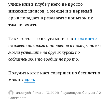
улице или в клубе у него не просто
никаких шансов, а он ещё и в нервный
срыв попадает в результате попыток их
там получить.
Так что то, что вы услышите в
этом касте
не имеет никакого отношения к тому, что вы
могли услышать на других курсах по
соблазнению, это вообще не про то
.
Получить этот каст совершенно бесплатно
можно
здесь
.
Author
untonych
Posted
March 13, 2008
Categories
аудиокурс
,
бонусы
2
on
Comments
on
Соблазнение
без