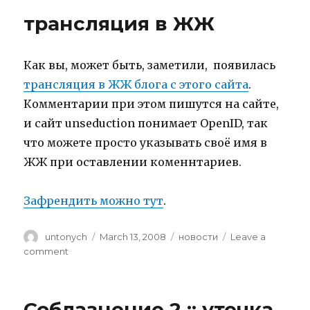
соблазнения
трансляция в ЖЖ
как
оно
есть
Как вы, может быть, заметили, появилась
трансляция в ЖЖ блога с этого сайта
.
Комментарии при этом пишутся на сайте,
и сайт unseduction понимает OpenID, так
что можете просто указывать своё имя в
ЖЖ при оставлении коменнтариев.
Зафрендить можно тут
.
Author
untonych
Posted
March 13, 2008
Categories
новости
Leave a
on
comment
on
трансляция
в
ЖЖ
Соблазнение 2 :: утечка