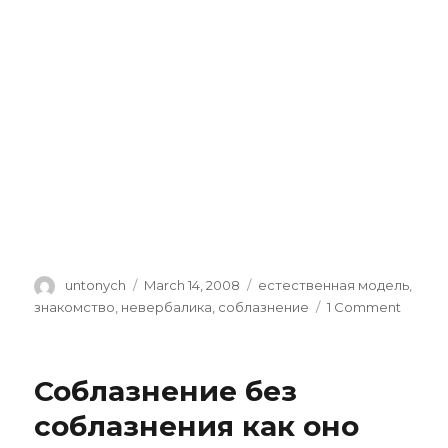
Author
untonych
Posted
March 14, 2008
Categories
естественная модель
,
on
знакомство
,
невербалика
,
соблазнение
1 Comment
on
Откры
подхо
Соблазнение без
соблазнения как оно