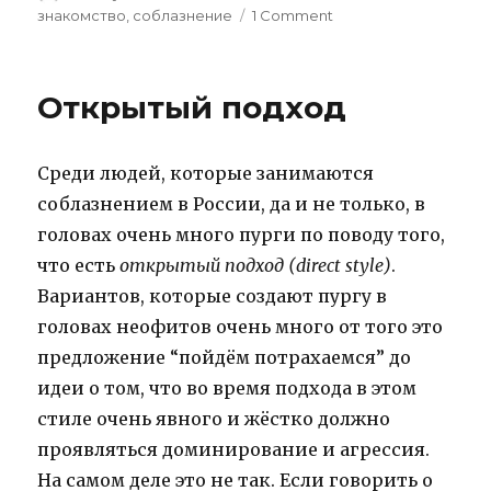
on
знакомство
,
соблазнение
1 Comment
on
Соблазнение
2
::
Открытый подход
ещё
утечки
Среди людей, которые занимаются
соблазнением в России, да и не только, в
головах очень много пурги по поводу того,
что есть
открытый подход (direct style)
.
Вариантов, которые создают пургу в
головах неофитов очень много от того это
предложение “пойдём потрахаемся” до
идеи о том, что во время подхода в этом
стиле очень явного и жёстко должно
проявляться доминирование и агрессия.
На самом деле это не так. Если говорить о