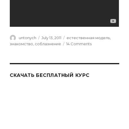
Author
untonych
Posted
July 13, 2011
Categories
естественная модель
,
on
знакомство
,
соблазнение
14 Comments
on
И
ещё
раз
выступление
в
СКАЧАТЬ БЕСПЛАТНЫЙ КУРС
марте