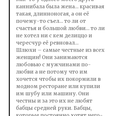
каннибала была жена… красивая
такая, длинноногая, а он её
почему-то съел… то ли от
счастья и большой любви… то ли
не хотел ни с кем делиццо и
чересчур её ревновал…
Шлюхи – самые честные из всех
женщин! Они занимаются
любовью с мужчинами по-
любви а не потому что им
хочется чтобы их покормили в
модном ресторане или купили
им шубу или машину. Они
честны и за это их не любят
бабцы средней руки. Бабцы,
которые постоянно хотят чего-