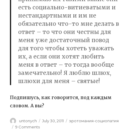
есть социально-витиеватыми и
нестандартными и им не
обязательно что-то мне делать в
ответ – то что они честны для
меня уже достаточный повод
для того чтобы хотеть уважать
их, а если они хотят любить
меня в ответ – то тогда вообще
замечательно! Я люблю шлюх,
шлюхи для меня – святые!
Подпишусь, как говорится, под каждым
словом. А вы?
Author
untonych
Posted
July 30, 2011
Categories
эротомания-социопатия
on
9 Comments
on