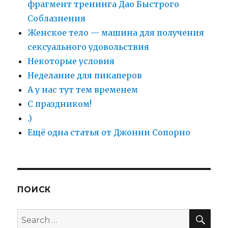
фрагмент тренинга Дао Быстрого
Соблазнения
Женское тело — машина для получения
сексуального удовольствия
Некоторые условия
Неделание для пикаперов
А у нас тут тем временем
С праздником!
.)
Ещё одна статья от Джонни Сопорно
ПОИСК
SE
Search