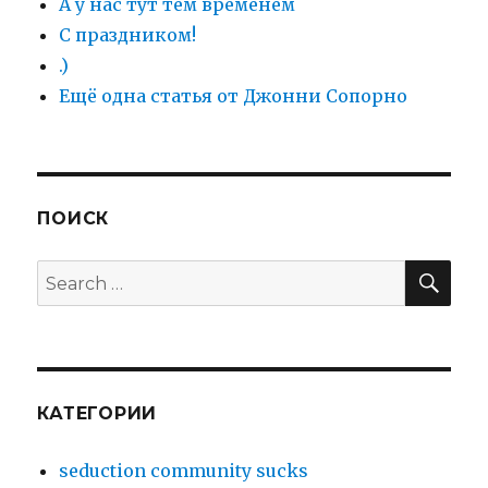
А у нас тут тем временем
С праздником!
.)
Ещё одна статья от Джонни Сопорно
ПОИСК
SE
Search
for:
КАТЕГОРИИ
seduction community sucks