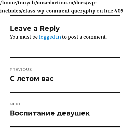
/home/tonych/unseduction.ru/docs/wp-
includes/class-wp-comment-query.php
on line
405
Leave a Reply
You must be
logged in
to post a comment.
Post
PREVIOUS
navigation
С летом вас
Previous
post:
NEXT
Воспитание девушек
Next
post: