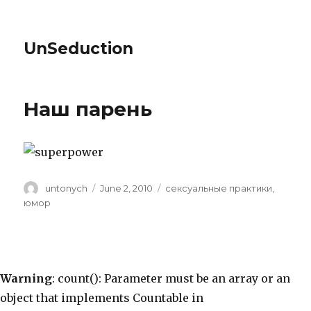
UnSeduction
Наш парень
Author
untonych
Posted
June 2, 2010
Categories
сексуальные практики
,
on
юмор
Warning
: count(): Parameter must be an array or an
object that implements Countable in